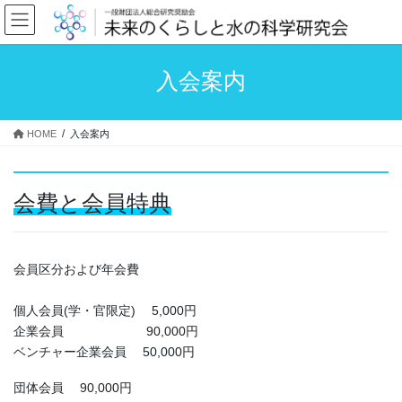
コ
ナ
ン
ビ
テ
ゲ
ン
ー
入会案内
ツ
シ
へ
ョ
ス
ン
HOME
入会案内
キ
に
ッ
移
プ
動
会費と会員特典
会員区分および年会費
個人会員(学・官限定) 5,000円
企業会員 90,000円
ベンチャー企業会員 50,000円
団体会員 90,000円