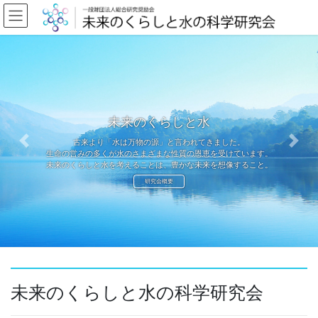
コ
ナ
ン
ビ
テ
ゲ
ン
ー
ツ
シ
へ
ョ
ス
ン
キ
に
未来のくらしと水
ッ
移
プ
動
古来より「水は万物の源」と言われてきました。
Previous
Next
生命の営みの多くが水のさまざまな性質の恩恵を受けています。
未来のくらしと水を考えることは、豊かな未来を想像すること。
研究会概要
未来のくらしと水の科学研究会